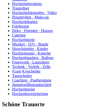
Hochzeitslocations
Trauredner
Hochzeitsfotografen · Video
Brautstyling · Make-up
Hochzeitskarten
Fotoboxen
Deko · Floristen · Hussen
Catering
Hochzeitstorte
Musiker · DJ's · Bands
Showkünstler · Kinder
Hochzeitsauto · Kutsche
Hochzeitstauben · Ballons
Feuerwerk · Lasershow
Technik · Verleih · Zelte
(Gast-)Geschenke
Tanzschulen
Coaching · Paarberatung
JunggesellInnenabschied
Hochzeitsreise
Hochzeitsversicherung
Schöne Trauorte